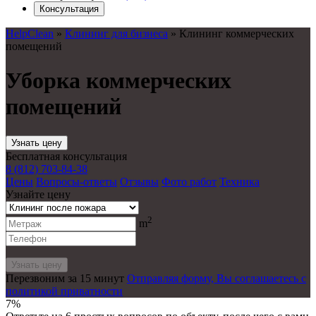
Консультация
HelpClean
»
Клининг для бизнеса
»
Клининг коммерческих
помещений
Уборка коммерческих
помещений
Узнать цену
Бесплатная консультация
8 (812) 703-84-38
Цены
Вопросы-ответы
Отзывы
Фото работ
Техника
Узнайте цену
2
m
Перезвоним за 15 минут
Отправляя форму, Вы соглашаетесь с
политикой приватности
7%