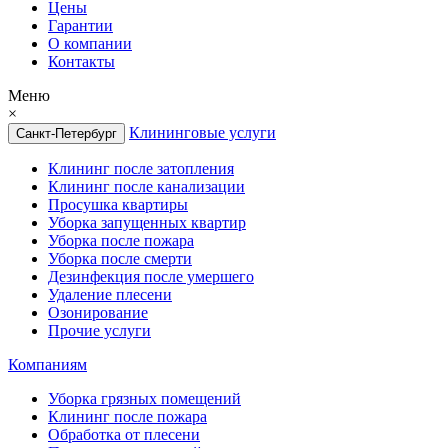
Цены
Гарантии
О компании
Контакты
Меню
×
Клининговые услуги
Санкт-Петербург
Клининг после затопления
Клининг после канализации
Просушка квартиры
Уборка запущенных квартир
Уборка после пожара
Уборка после смерти
Дезинфекция после умершего
Удаление плесени
Озонирование
Прочие услуги
Компаниям
Уборка грязных помещений
Клининг после пожара
Обработка от плесени