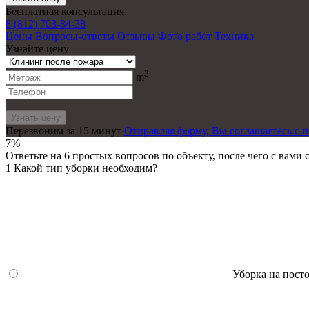
Бесплатная консультация
8 (812) 703-84-38
Цены
Вопросы-ответы
Отзывы
Фото работ
Техника
Узнайте цену
2
m
Перезвоним за 15 минут
Отправляя форму, Вы соглашаетесь с 
7%
Ответьте на 6 простых вопросов по объекту, после чего с вами
1
Какой тип уборки необходим?
Уборка на пост