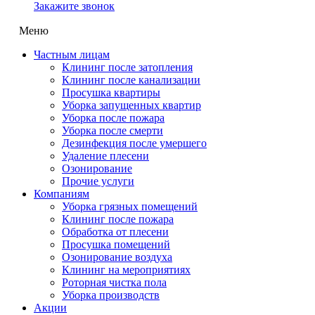
Закажите звонок
Меню
Частным лицам
Клининг после затопления
Клининг после канализации
Просушка квартиры
Уборка запущенных квартир
Уборка после пожара
Уборка после смерти
Дезинфекция после умершего
Удаление плесени
Озонирование
Прочие услуги
Компаниям
Уборка грязных помещений
Клининг после пожара
Обработка от плесени
Просушка помещений
Озонирование воздуха
Клининг на мероприятиях
Роторная чистка пола
Уборка производств
Акции