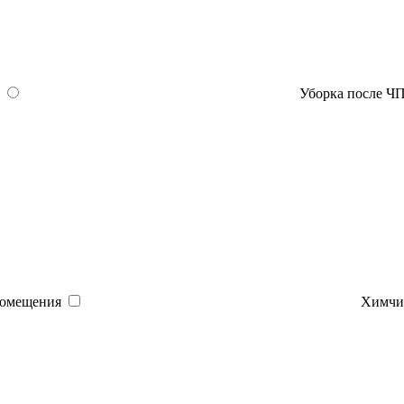
Уборка после Ч
помещения
Химчис