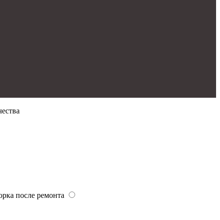
чества
орка после ремонта