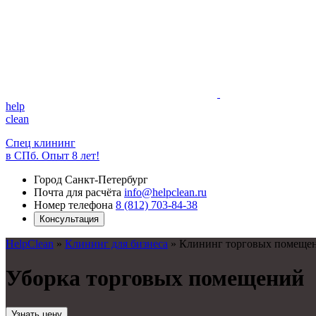
help
clean
Спец клининг
в СПб. Опыт 8 лет!
Город
Санкт-Петербург
Почта для расчёта
info@helpclean.ru
Номер телефона
8 (812) 703-84-38
Консультация
HelpClean
»
Клининг для бизнеса
»
Клининг торговых помеще
Уборка торговых помещений
Узнать цену